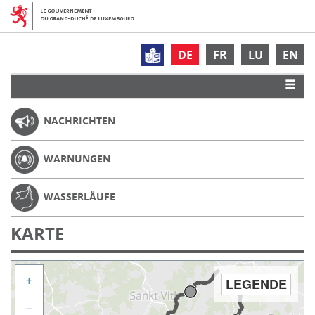
DE
FR
LU
EN
NACHRICHTEN
WARNUNGEN
WASSERLÄUFE
KARTE
+
LEGENDE
−