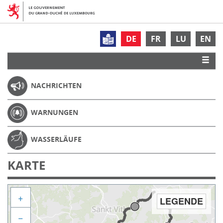
DE
FR
LU
EN
NACHRICHTEN
WARNUNGEN
WASSERLÄUFE
KARTE
+
LEGENDE
−