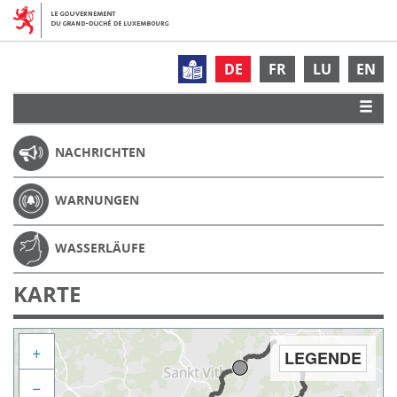
DE
FR
LU
EN
NACHRICHTEN
WARNUNGEN
WASSERLÄUFE
KARTE
+
LEGENDE
−