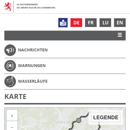
DE
FR
LU
EN
NACHRICHTEN
WARNUNGEN
WASSERLÄUFE
KARTE
+
LEGENDE
−