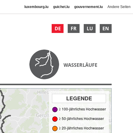
luxembourg.lu
guichet.lu
gouvernement.lu
Andere Seiten
DE
FR
LU
EN
WASSERLÄUFE
LEGENDE
≥ 100-jährliches Hochwasser
≥ 50-jährliches Hochwasser
≥ 20-jährliches Hochwasser