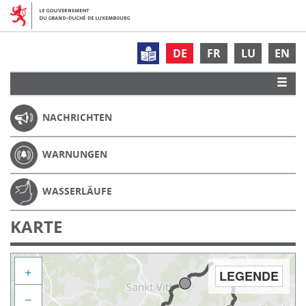
DE
FR
LU
EN
NACHRICHTEN
WARNUNGEN
WASSERLÄUFE
KARTE
+
LEGENDE
−