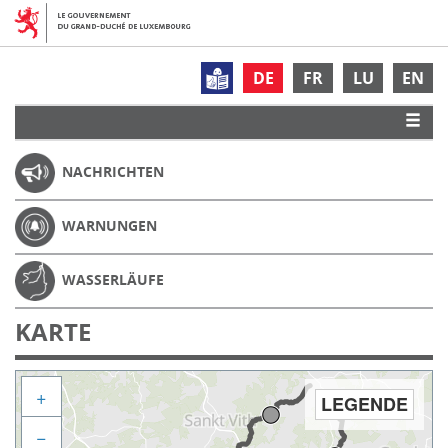
DE
FR
LU
EN
NACHRICHTEN
WARNUNGEN
WASSERLÄUFE
KARTE
+
LEGENDE
−