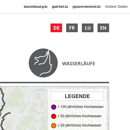
luxembourg.lu
guichet.lu
gouvernement.lu
Andere Seiten
DE
FR
LU
EN
WASSERLÄUFE
LEGENDE
≥ 100-jährliches Hochwasser
≥ 50-jährliches Hochwasser
≥ 20-jährliches Hochwasser