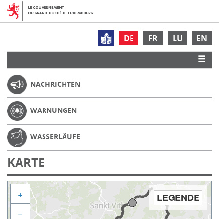
DE
FR
LU
EN
NACHRICHTEN
WARNUNGEN
WASSERLÄUFE
KARTE
+
LEGENDE
−