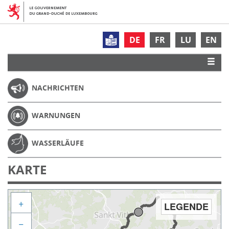
DE
FR
LU
EN
NACHRICHTEN
WARNUNGEN
WASSERLÄUFE
KARTE
+
LEGENDE
−