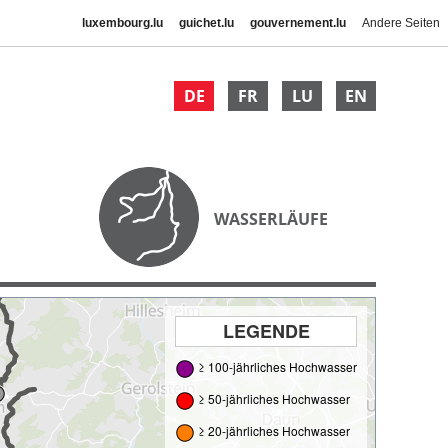
luxembourg.lu
guichet.lu
gouvernement.lu
Andere Seiten
DE
FR
LU
EN
WASSERLÄUFE
LEGENDE
≥ 100-jährliches Hochwasser
≥ 50-jährliches Hochwasser
≥ 20-jährliches Hochwasser