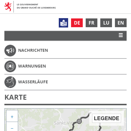
DE
FR
LU
EN
NACHRICHTEN
WARNUNGEN
WASSERLÄUFE
KARTE
+
LEGENDE
−