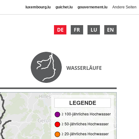
luxembourg.lu
guichet.lu
gouvernement.lu
Andere Seiten
DE
FR
LU
EN
WASSERLÄUFE
LEGENDE
≥ 100-jährliches Hochwasser
≥ 50-jährliches Hochwasser
≥ 20-jährliches Hochwasser