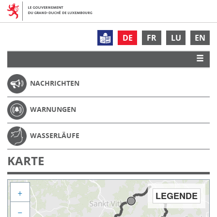
DE
FR
LU
EN
NACHRICHTEN
WARNUNGEN
WASSERLÄUFE
KARTE
+
LEGENDE
−