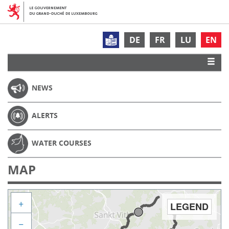
DE
FR
LU
EN
NEWS
ALERTS
WATER COURSES
MAP
+
LEGEND
−