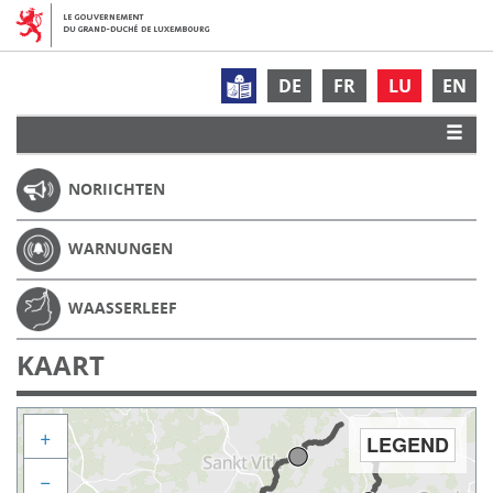
DE
FR
LU
EN
NORIICHTEN
WARNUNGEN
WAASSERLEEF
KAART
+
LEGEND
−