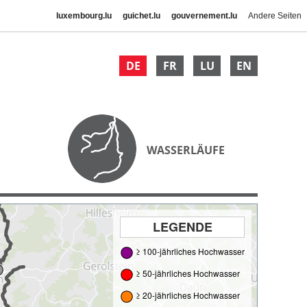
luxembourg.lu
guichet.lu
gouvernement.lu
Andere Seiten
DE
FR
LU
EN
WASSERLÄUFE
LEGENDE
≥ 100-jährliches Hochwasser
≥ 50-jährliches Hochwasser
≥ 20-jährliches Hochwasser