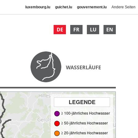
luxembourg.lu
guichet.lu
gouvernement.lu
Andere Seiten
DE
FR
LU
EN
WASSERLÄUFE
LEGENDE
≥ 100-jährliches Hochwasser
≥ 50-jährliches Hochwasser
≥ 20-jährliches Hochwasser