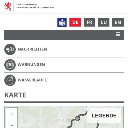
DE
FR
LU
EN
NACHRICHTEN
WARNUNGEN
WASSERLÄUFE
KARTE
+
LEGENDE
−