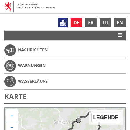
DE
FR
LU
EN
NACHRICHTEN
WARNUNGEN
WASSERLÄUFE
KARTE
+
LEGENDE
−