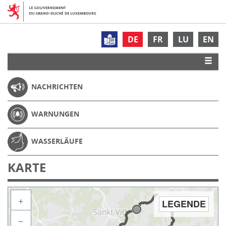
DE
FR
LU
EN
NACHRICHTEN
WARNUNGEN
WASSERLÄUFE
KARTE
+
LEGENDE
−