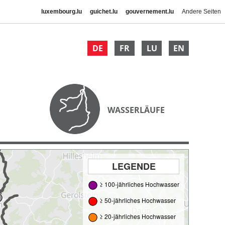
luxembourg.lu
guichet.lu
gouvernement.lu
Andere Seiten
DE
FR
LU
EN
WASSERLÄUFE
LEGENDE
≥ 100-jährliches Hochwasser
≥ 50-jährliches Hochwasser
≥ 20-jährliches Hochwasser