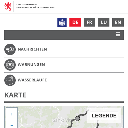
DE
FR
LU
EN
NACHRICHTEN
WARNUNGEN
WASSERLÄUFE
KARTE
+
LEGENDE
−