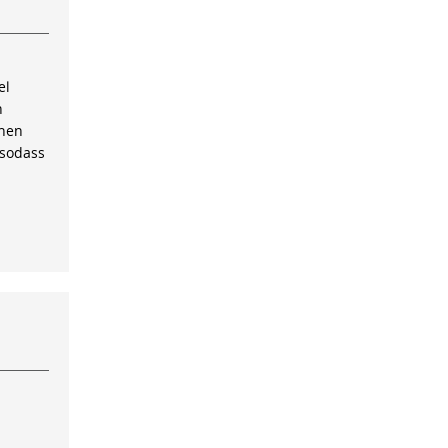
el
n
inen
 sodass