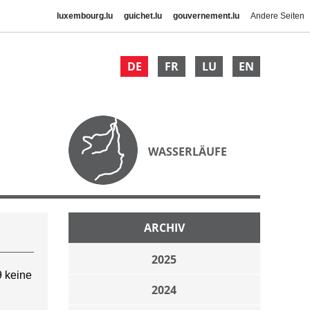
luxembourg.lu
guichet.lu
gouvernement.lu
Andere Seiten
DE
FR
LU
EN
WASSERLÄUFE
ARCHIV
2025
 keine
2024