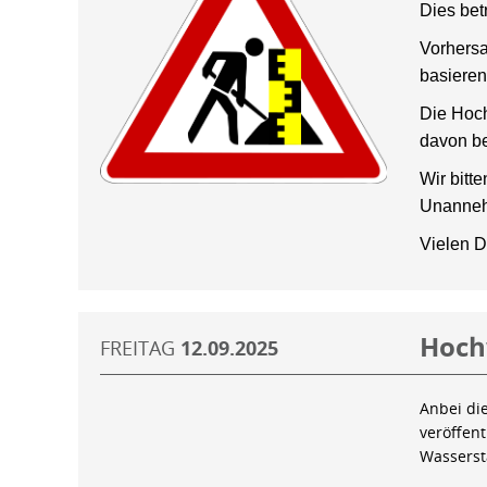
Dies bet
Vorhersa
basieren
Die Hoch
davon be
Wir bitt
Unanneh
Vielen D
Hoch
FREITAG
12.09.2025
Anbei di
veröffen
Wassers