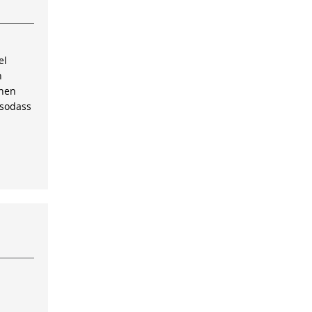
el
n
inen
 sodass