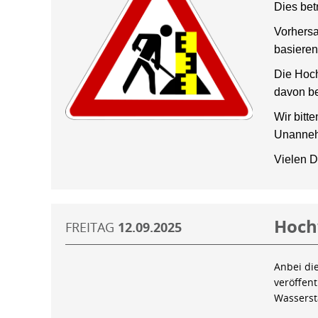
Dies bet
Vorhersa
basieren
Die Hoch
davon be
Wir bitt
Unanneh
Vielen D
Hoch
FREITAG
12.09.2025
Anbei di
veröffen
Wassers