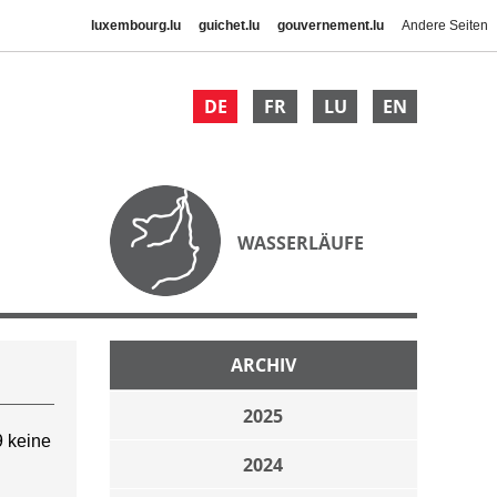
luxembourg.lu
guichet.lu
gouvernement.lu
Andere Seiten
DE
FR
LU
EN
WASSERLÄUFE
ARCHIV
2025
 keine
2024