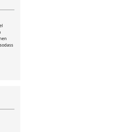
el
n
inen
 sodass