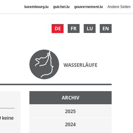
luxembourg.lu
guichet.lu
gouvernement.lu
Andere Seiten
DE
FR
LU
EN
WASSERLÄUFE
ARCHIV
2025
 keine
2024