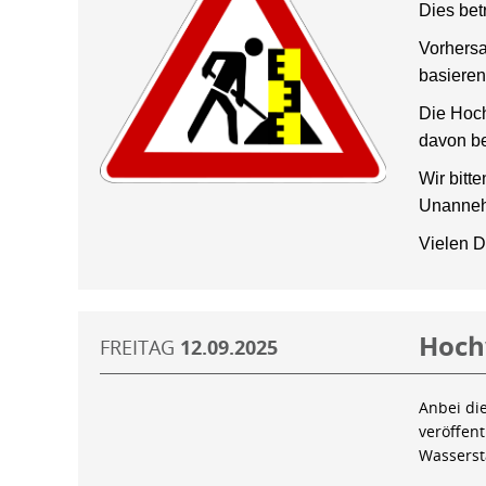
Dies bet
Vorhersa
basieren
Die Hoch
davon be
Wir bitt
Unanneh
Vielen D
Hoch
FREITAG
12.09.2025
Anbei di
veröffen
Wassers