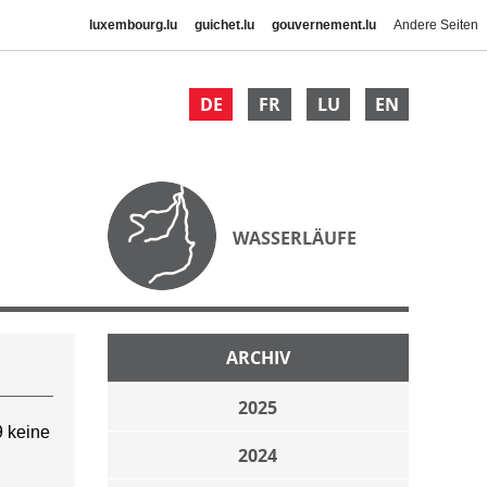
luxembourg.lu
guichet.lu
gouvernement.lu
Andere Seiten
DE
FR
LU
EN
WASSERLÄUFE
ARCHIV
2025
 keine
2024