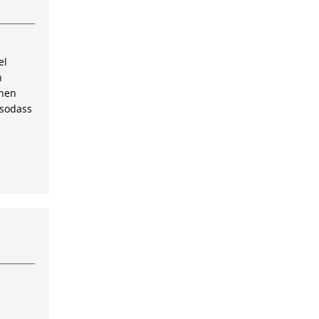
el
n
inen
 sodass