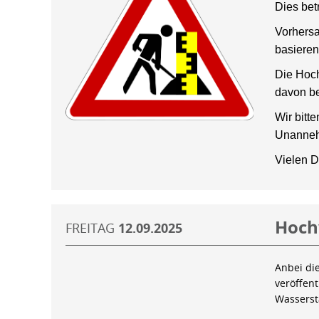
Dies bet
Vorhersa
basieren
Die Hoch
davon be
Wir bitt
Unanneh
Vielen D
Hoch
FREITAG
12.09.2025
Anbei di
veröffen
Wassers