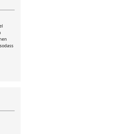
el
n
inen
 sodass