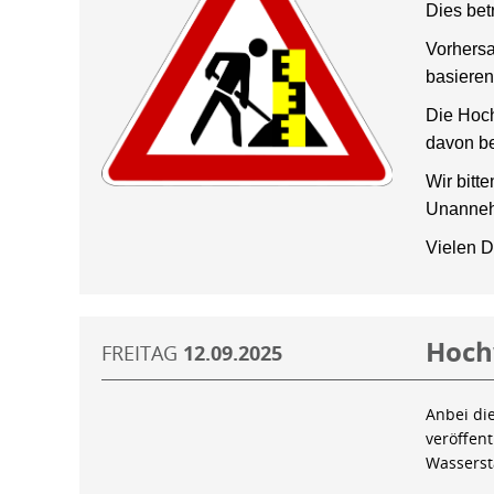
Dies bet
Vorhersa
basieren
Die Hoch
davon be
Wir bitt
Unanneh
Vielen D
Hoch
FREITAG
12.09.2025
Anbei di
veröffen
Wassers