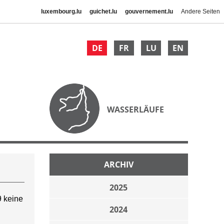
luxembourg.lu
guichet.lu
gouvernement.lu
Andere Seiten
DE
FR
LU
EN
WASSERLÄUFE
ARCHIV
2025
 keine
2024