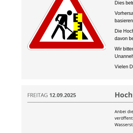
Dies bet
Vorhersa
basieren
Die Hoch
davon be
Wir bitt
Unanneh
Vielen D
Hoch
FREITAG
12.09.2025
Anbei di
veröffen
Wassers