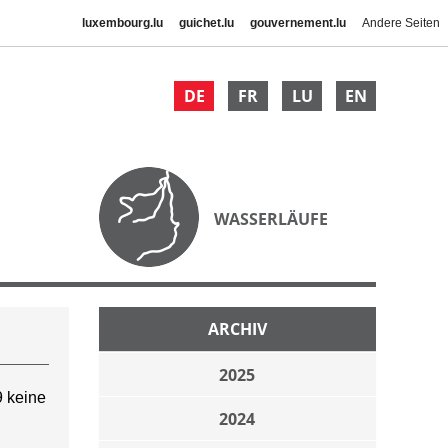
luxembourg.lu
guichet.lu
gouvernement.lu
Andere Seiten
DE
FR
LU
EN
WASSERLÄUFE
ARCHIV
2025
 keine
2024