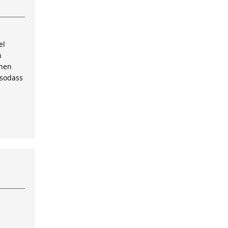
el
n
inen
 sodass