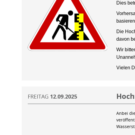
Dies bet
Vorhersa
basieren
Die Hoch
davon be
Wir bitt
Unanneh
Vielen D
Hoch
FREITAG
12.09.2025
Anbei di
veröffen
Wassers