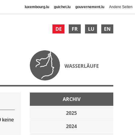
luxembourg.lu
guichet.lu
gouvernement.lu
Andere Seiten
DE
FR
LU
EN
WASSERLÄUFE
ARCHIV
2025
 keine
2024