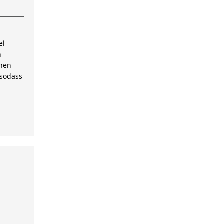
el
n
inen
 sodass