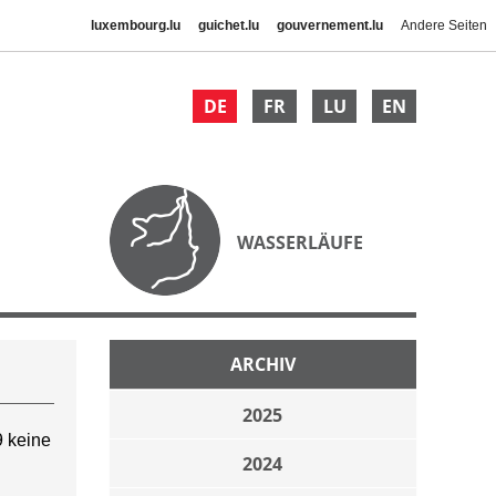
luxembourg.lu
guichet.lu
gouvernement.lu
Andere Seiten
DE
FR
LU
EN
WASSERLÄUFE
ARCHIV
2025
 keine
2024