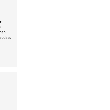
el
n
inen
 sodass