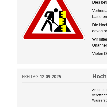
Dies bet
Vorhersa
basieren
Die Hoch
davon be
Wir bitt
Unanneh
Vielen D
Hoch
FREITAG
12.09.2025
Anbei di
veröffen
Wassers