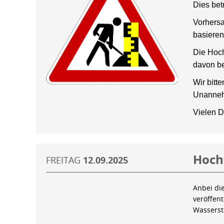
Dies bet
Vorhersa
basieren
Die Hoch
davon be
Wir bitt
Unanneh
Vielen D
Hoch
FREITAG
12.09.2025
Anbei di
veröffen
Wassers