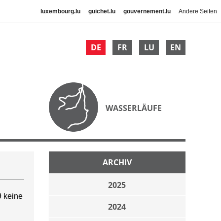
luxembourg.lu
guichet.lu
gouvernement.lu
Andere Seiten
DE
FR
LU
EN
WASSERLÄUFE
ARCHIV
2025
 keine
2024