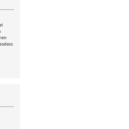
el
n
inen
 sodass