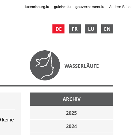
luxembourg.lu
guichet.lu
gouvernement.lu
Andere Seiten
DE
FR
LU
EN
WASSERLÄUFE
ARCHIV
2025
 keine
2024