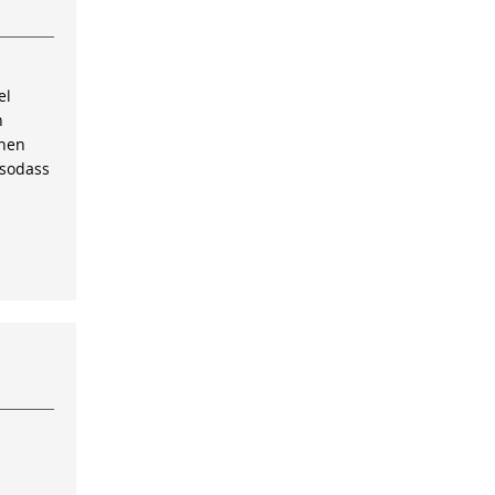
el
n
inen
 sodass