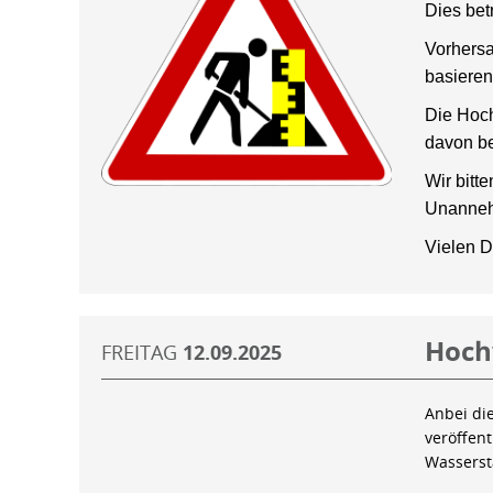
Dies bet
Vorhersa
basieren
Die Hoch
davon be
Wir bitt
Unanneh
Vielen D
Hoch
FREITAG
12.09.2025
Anbei di
veröffen
Wassers