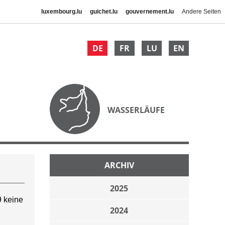
luxembourg.lu
guichet.lu
gouvernement.lu
Andere Seiten
DE
FR
LU
EN
WASSERLÄUFE
ARCHIV
2025
 keine
2024