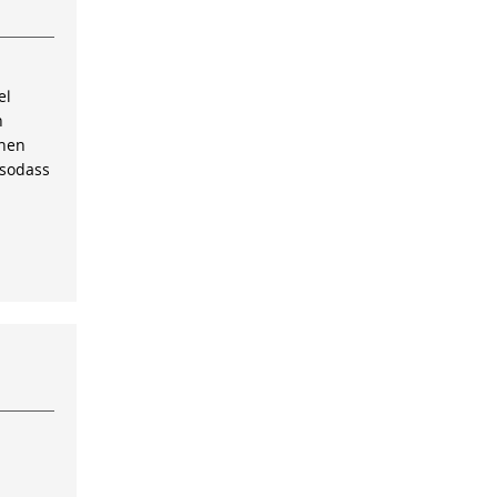
el
n
inen
 sodass