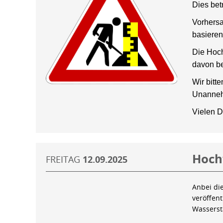
Dies bet
Vorhersa
basieren
Die Hoch
davon be
Wir bitt
Unanneh
Vielen D
Hoch
FREITAG
12.09.2025
Anbei di
veröffen
Wassers