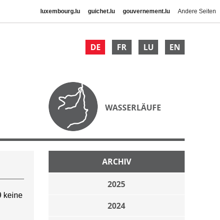
luxembourg.lu
guichet.lu
gouvernement.lu
Andere Seiten
DE
FR
LU
EN
WASSERLÄUFE
ARCHIV
2025
 keine
2024