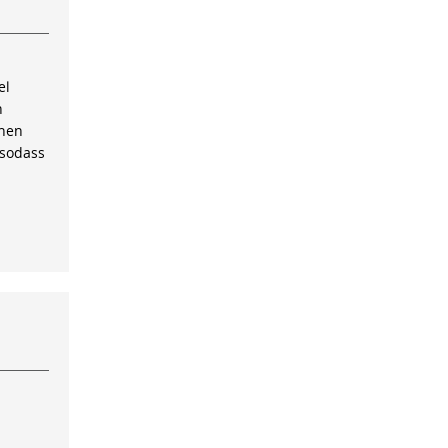
el
n
inen
 sodass