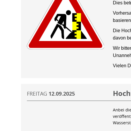
Dies bet
Vorhersa
basieren
Die Hoch
davon be
Wir bitt
Unanneh
Vielen D
Hoch
FREITAG
12.09.2025
Anbei di
veröffen
Wassers