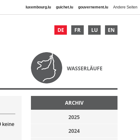
luxembourg.lu
guichet.lu
gouvernement.lu
Andere Seiten
DE
FR
LU
EN
WASSERLÄUFE
ARCHIV
2025
 keine
2024