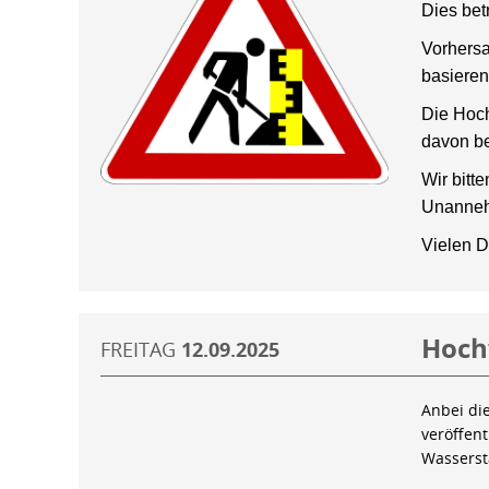
Dies bet
Vorhersa
basieren
Die Hoch
davon be
Wir bitt
Unanneh
Vielen D
Hoch
FREITAG
12.09.2025
Anbei di
veröffen
Wassers