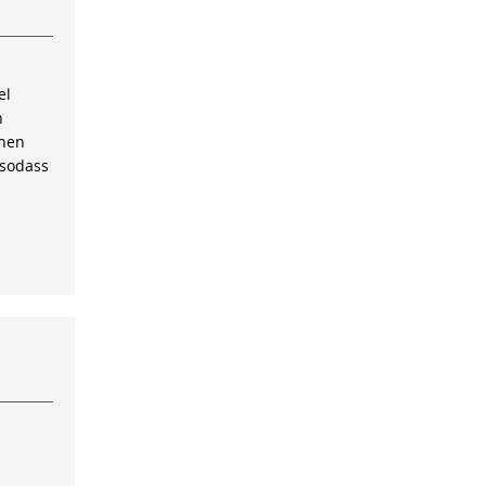
el
n
inen
 sodass