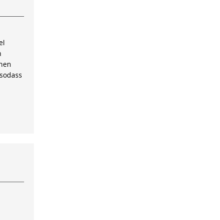
el
n
inen
 sodass