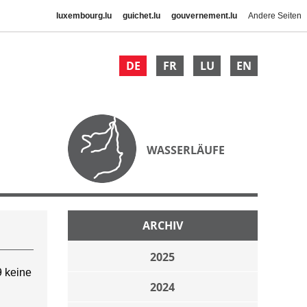
luxembourg.lu
guichet.lu
gouvernement.lu
Andere Seiten
DE
FR
LU
EN
WASSERLÄUFE
ARCHIV
2025
 keine
2024