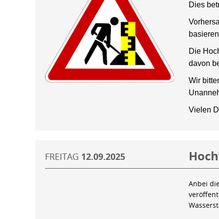
Dies bet
Vorhersa
basieren
Die Hoch
davon be
Wir bitt
Unanneh
Vielen D
Hoch
FREITAG
12.09.2025
Anbei di
veröffen
Wassers