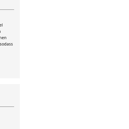
el
n
inen
 sodass