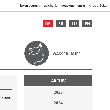
luxembourg.lu
guichet.lu
gouvernement.lu
Andere Seiten
DE
FR
LU
EN
WASSERLÄUFE
ARCHIV
2025
 keine
2024