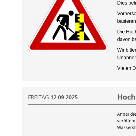
Dies bet
Vorhersa
basieren
Die Hoch
davon be
Wir bitt
Unanneh
Vielen D
Hoch
FREITAG
12.09.2025
Anbei di
veröffen
Wassers