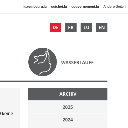
luxembourg.lu
guichet.lu
gouvernement.lu
Andere Seiten
DE
FR
LU
EN
WASSERLÄUFE
ARCHIV
2025
 keine
2024