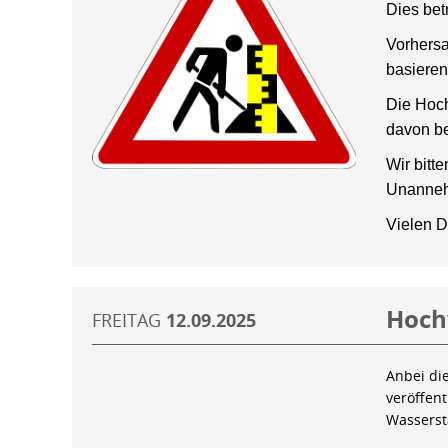
Dies bet
Vorhersa
basieren
Die Hoch
davon be
Wir bitt
Unanneh
Vielen D
Hoch
FREITAG
12.09.2025
Anbei di
veröffen
Wassers