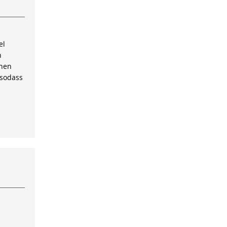
el
n
inen
 sodass