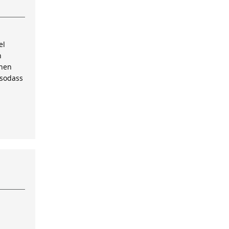
el
n
inen
 sodass