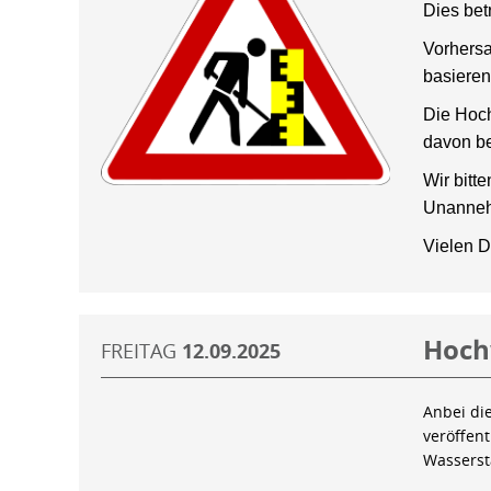
Dies bet
Vorhersa
basieren
Die Hoch
davon be
Wir bitt
Unanneh
Vielen D
Hoch
FREITAG
12.09.2025
Anbei di
veröffen
Wassers