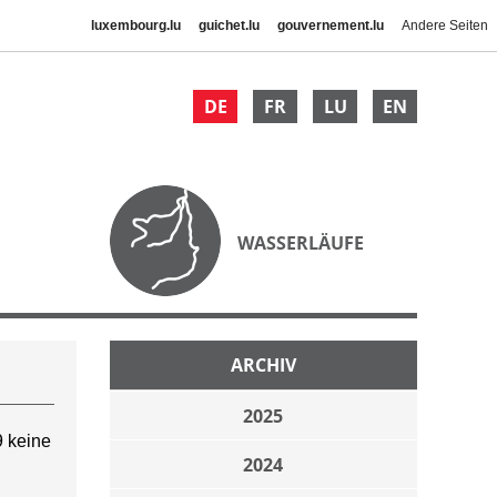
luxembourg.lu
guichet.lu
gouvernement.lu
Andere Seiten
DE
FR
LU
EN
WASSERLÄUFE
ARCHIV
2025
 keine
2024