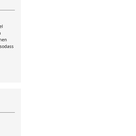
el
n
inen
 sodass