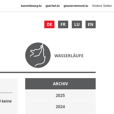
luxembourg.lu
guichet.lu
gouvernement.lu
Andere Seiten
DE
FR
LU
EN
WASSERLÄUFE
ARCHIV
2025
 keine
2024