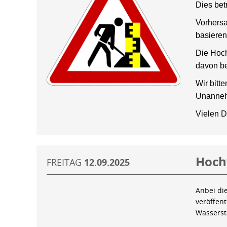
Dies bet
Vorhersa
basieren
Die Hoch
davon be
Wir bitt
Unanneh
Vielen D
Hoch
FREITAG
12.09.2025
Anbei di
veröffen
Wassers