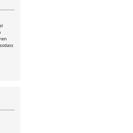
el
n
inen
 sodass