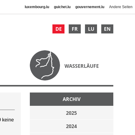
luxembourg.lu
guichet.lu
gouvernement.lu
Andere Seiten
DE
FR
LU
EN
WASSERLÄUFE
ARCHIV
2025
 keine
2024