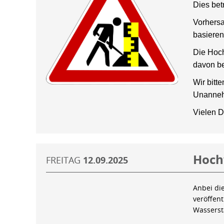
Dies bet
Vorhersa
basieren
Die Hoch
davon be
Wir bitt
Unanneh
Vielen D
Hoch
FREITAG
12.09.2025
Anbei di
veröffen
Wassers