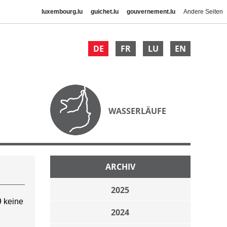
luxembourg.lu
guichet.lu
gouvernement.lu
Andere Seiten
DE
FR
LU
EN
WASSERLÄUFE
ARCHIV
2025
 keine
2024