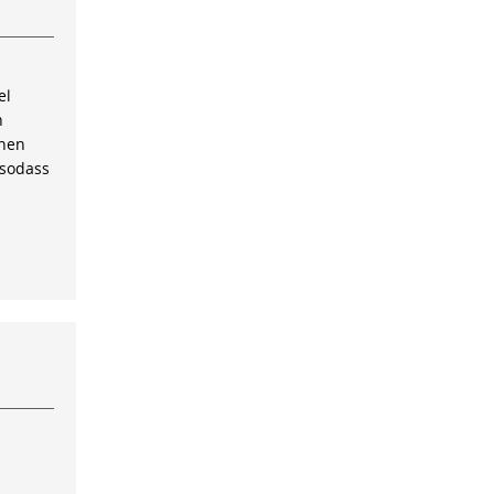
el
n
inen
 sodass