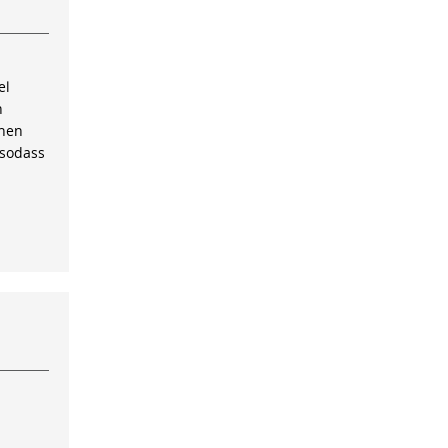
el
n
inen
 sodass