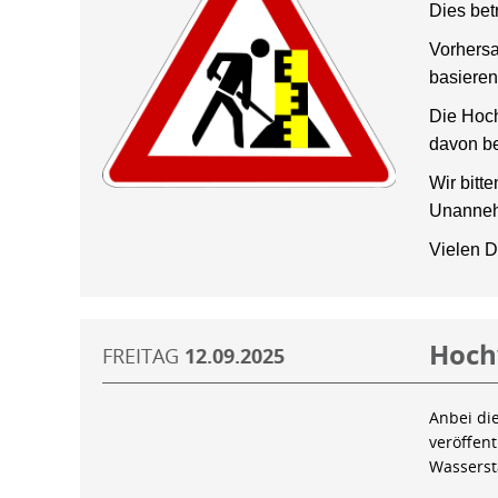
Dies bet
Vorhersa
basieren
Die Hoch
davon be
Wir bitt
Unanneh
Vielen D
Hoch
FREITAG
12.09.2025
Anbei di
veröffen
Wassers