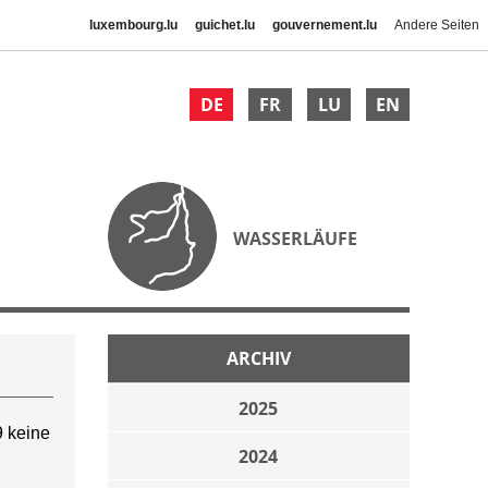
luxembourg.lu
guichet.lu
gouvernement.lu
Andere Seiten
DE
FR
LU
EN
WASSERLÄUFE
ARCHIV
2025
 keine
2024