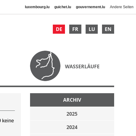
luxembourg.lu
guichet.lu
gouvernement.lu
Andere Seiten
DE
FR
LU
EN
WASSERLÄUFE
ARCHIV
2025
 keine
2024