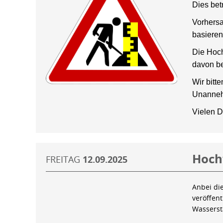
Dies bet
Vorhersa
basieren
Die Hoch
davon be
Wir bitt
Unanneh
Vielen D
Hoch
FREITAG
12.09.2025
Anbei di
veröffen
Wassers