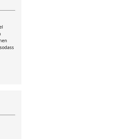
el
n
inen
 sodass