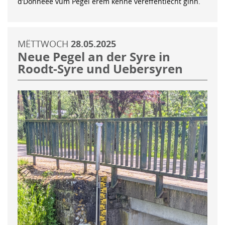
d’Donnéeë vum Pegel erëm kënne verëffentlecht ginn.
MËTTWOCH
28.05.2025
Neue Pegel an der Syre in
Roodt-Syre und Uebersyren