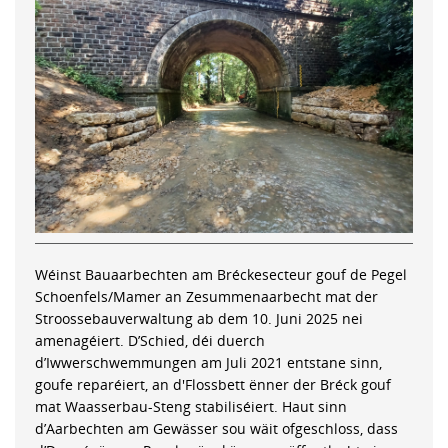
Wéinst Bauaarbechten am Bréckesecteur gouf de Pegel
Schoenfels/Mamer an Zesummenaarbecht mat der
Stroossebauverwaltung ab dem 10. Juni 2025 nei
amenagéiert. D’Schied, déi duerch
d’Iwwerschwemmungen am Juli 2021 entstane sinn,
goufe reparéiert, an d'Flossbett ënner der Bréck gouf
mat Waasserbau-Steng stabiliséiert. Haut sinn
d’Aarbechten am Gewässer sou wäit ofgeschloss, dass