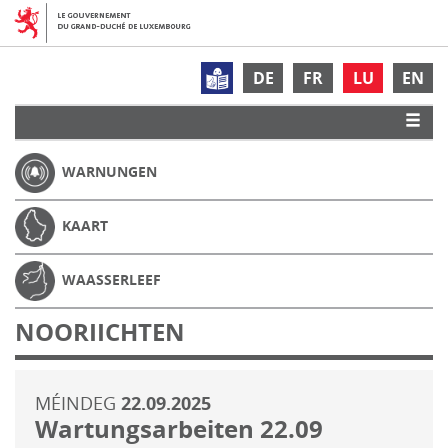
DE
FR
LU
EN
WARNUNGEN
KAART
WAASSERLEEF
NOORIICHTEN
MÉINDEG
22.09.2025
Wartungsarbeiten 22.09