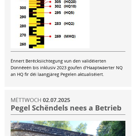
Ënnert Berécksiichtegung vun den validéierten
Donnéeën bis inklusiv 2023 goufen d'Haaptwäerter NQ
an HQ fir déi laangjäreg Pegelen aktualiséiert.
MËTTWOCH
02.07.2025
Pegel Schëndels nees a Betrieb