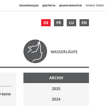
luxembourg.lu
guichet.lu
gouvernement.lu
Andere Seiten
DE
FR
LU
EN
WASSERLÄUFE
ARCHIV
2025
 keine
2024