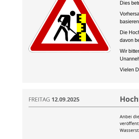
Dies bet
Vorhersa
basieren
Die Hoch
davon be
Wir bitt
Unanneh
Vielen D
Hoch
FREITAG
12.09.2025
Anbei di
veröffen
Wassers