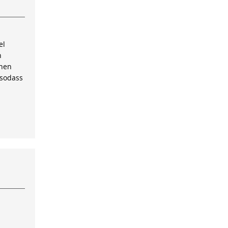
el
n
inen
 sodass