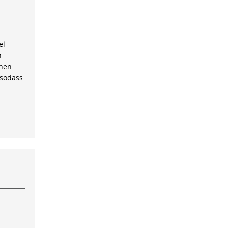
el
n
inen
 sodass