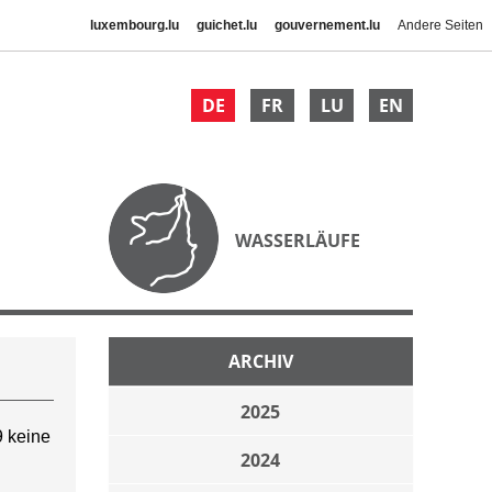
luxembourg.lu
guichet.lu
gouvernement.lu
Andere Seiten
DE
FR
LU
EN
WASSERLÄUFE
ARCHIV
2025
 keine
2024