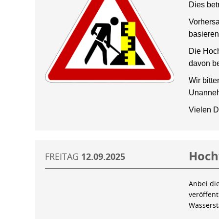
Dies bet
Vorhersa
basieren
Die Hoch
davon be
Wir bitt
Unanneh
Vielen D
Hoch
FREITAG
12.09.2025
Anbei di
veröffen
Wassers