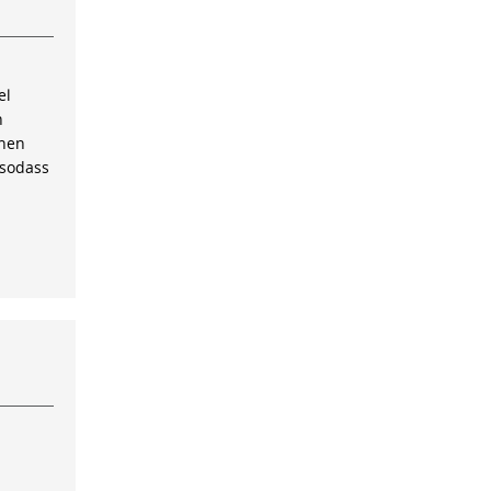
el
n
inen
 sodass