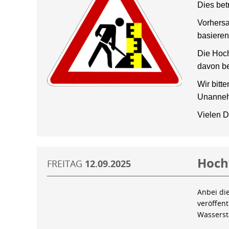
Dies bet
Vorhersa
basieren
Die Hoch
davon be
Wir bitt
Unanneh
Vielen D
Hoch
FREITAG
12.09.2025
Anbei di
veröffen
Wassers