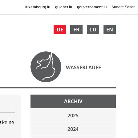
luxembourg.lu
guichet.lu
gouvernement.lu
Andere Seiten
DE
FR
LU
EN
WASSERLÄUFE
ARCHIV
2025
 keine
2024