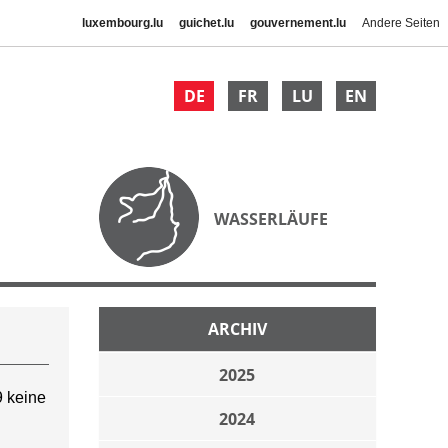
luxembourg.lu
guichet.lu
gouvernement.lu
Andere Seiten
DE
FR
LU
EN
WASSERLÄUFE
ARCHIV
2025
 keine
2024