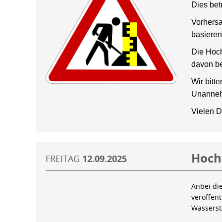
Dies bet
Vorhersa
basieren
Die Hoch
davon be
Wir bitt
Unanneh
Vielen D
Hoch
FREITAG
12.09.2025
Anbei di
veröffen
Wassers