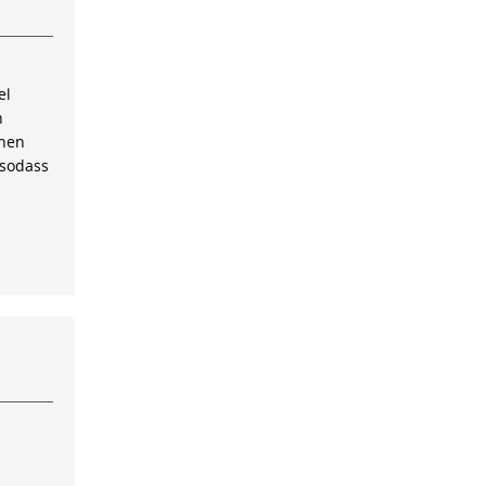
el
n
inen
 sodass